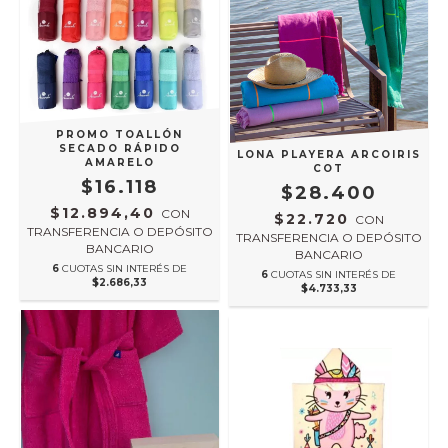
PROMO TOALLÓN
SECADO RÁPIDO
LONA PLAYERA ARCOIRIS
AMARELO
COT
$16.118
$28.400
$12.894,40
CON
$22.720
CON
TRANSFERENCIA O DEPÓSITO
TRANSFERENCIA O DEPÓSITO
BANCARIO
BANCARIO
6
CUOTAS SIN INTERÉS DE
6
CUOTAS SIN INTERÉS DE
$2.686,33
$4.733,33