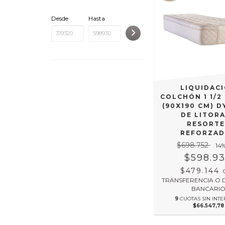
Desde
Hasta
LIQUIDAC
COLCHÓN 1 1/2
(90X190 CM) 
DE LITORA
RESORTE
REFORZA
$698.752
14
$598.9
$479.144
TRANSFERENCIA O 
BANCARI
9
CUOTAS SIN INTE
$66.547,78