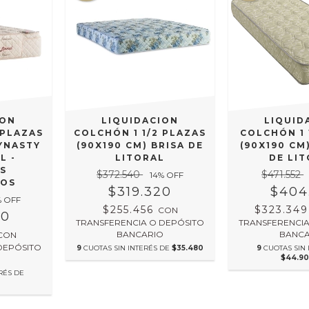
ION
LIQUIDACION
LIQUID
 PLAZAS
COLCHÓN 1 1/2 PLAZAS
COLCHÓN 1 
DYNASTY
(90X190 CM) BRISA DE
(90X190 CM
L -
LITORAL
DE LI
S
$372.540
$471.552
14
% OFF
DOS
$319.320
$404
% OFF
$255.456
$323.34
CON
30
TRANSFERENCIA O DEPÓSITO
TRANSFERENCIA
BANCARIO
BANCA
CON
DEPÓSITO
9
CUOTAS SIN INTERÉS DE
$35.480
9
CUOTAS SIN 
$44.90
O
RÉS DE