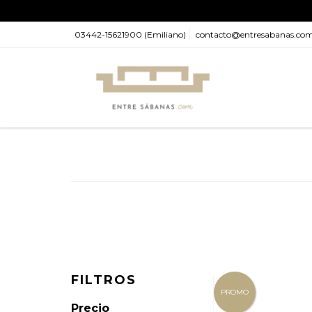
03442-15621900 (Emiliano)
contacto@entresabanas.co
FILTROS
PROMO
Precio