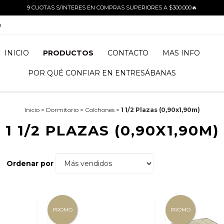
9 CUOTAS S/INTERES EN COMPRAS SUPERIORES A $300.000🔥
m
INICIO
PRODUCTOS
CONTACTO
MAS INFO
POR QUÉ CONFIAR EN ENTRESÁBANAS
Inicio
>
Dormitorio
>
Colchones
>
1 1/2 Plazas (0,90x1,90m)
1 1/2 PLAZAS (0,90X1,90M)
Ordenar por
PROMO
PROMO