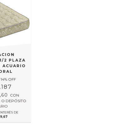
ACION
1/2 PLAZA
) ACUARIO
TORAL
14
% OFF
.187
9,60
CON
 O DEPÓSITO
RIO
INTERÉS DE
9,67