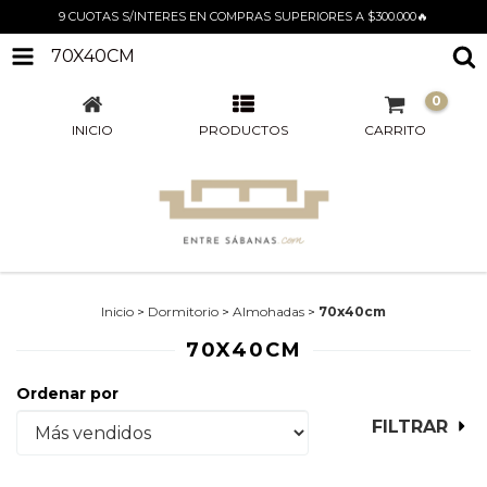
9 CUOTAS S/INTERES EN COMPRAS SUPERIORES A $300.000🔥
70X40CM
0
INICIO
PRODUCTOS
CARRITO
Inicio
>
Dormitorio
>
Almohadas
>
70x40cm
70X40CM
Ordenar por
FILTRAR