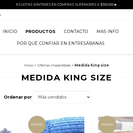
9 CUOTAS S/INTERES EN COMPRAS SUPERIORES A $300.000🔥
m
INICIO
PRODUCTOS
CONTACTO
MAS INFO
POR QUÉ CONFIAR EN ENTRESÁBANAS
Inicio
>
Ofertas imperdibles
>
Medida King size
MEDIDA KING SIZE
Ordenar por
PROMO
PROMO