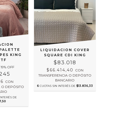
ACION
PALETTE
LIQUIDACION COVER
PES KING
SQUARE CDI KING
 TF
$83.018
19
% OFF
$66.414,40
CON
.245
TRANSFERENCIA O DEPÓSITO
BANCARIO
96
CON
6
CUOTAS SIN INTERÉS DE
$13.836,33
 O DEPÓSITO
RIO
INTERÉS DE
7,50