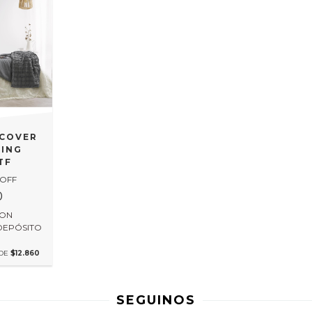
 COVER
ING
TF
 OFF
0
ON
DEPÓSITO
O
 DE
$12.860
SEGUINOS