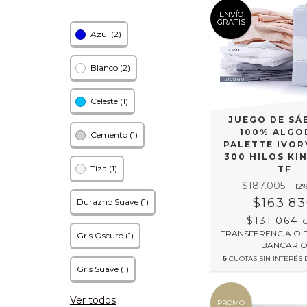
ENVÍO
GRATIS
Azul (2)
Blanco (2)
Celeste (1)
JUEGO DE SÁ
100% ALGO
Cemento (1)
PALETTE IVOR
300 HILOS KIN
Tiza (1)
TF
$187.005
12
$163.8
Durazno Suave (1)
$131.064
TRANSFERENCIA O 
Gris Oscuro (1)
BANCARI
6
CUOTAS SIN INTERÉS
Gris Suave (1)
Ver todos
PROMO