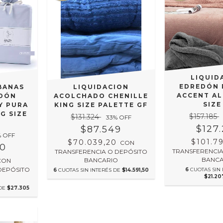
LIQUID
EDREDÓN 
BANAS
LIQUIDACION
ACCENT AL
DÓN
ACOLCHADO CHENILLE
SIZE
Y PURA
KING SIZE PALETTE GF
G SIZE
$157.185
$131.324
33
% OFF
$127
$87.549
% OFF
$101.7
$70.039,20
CON
30
TRANSFERENCIA
TRANSFERENCIA O DEPÓSITO
BANCA
BANCARIO
CON
DEPÓSITO
6
CUOTAS SIN 
6
CUOTAS SIN INTERÉS DE
$14.591,50
$21.20
O
 DE
$27.305