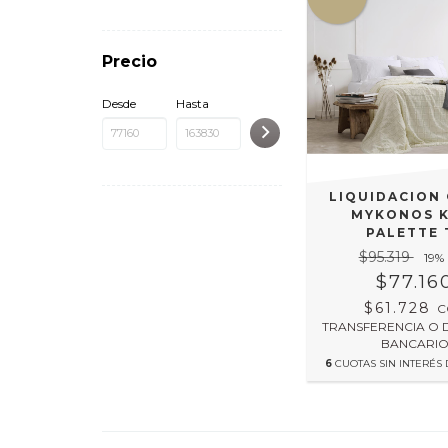
Precio
Desde
Hasta
LIQUIDACION
MYKONOS K
PALETTE 
$95.319
19
%
$77.16
$61.728
C
TRANSFERENCIA O 
BANCARI
6
CUOTAS SIN INTERÉS