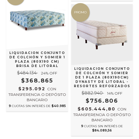
PROMO
LIQUIDACION CONJUNTO
DE COLCHÓN Y SOMIER 1
PLAZA (80X190 CM)
BRISA DE LITORAL
LIQUIDACION CONJUNTO
$484.134
24
% OFF
DE COLCHÓN Y SOMIER
DE 1 PLAZA (80X190CM)
$368.865
DYNASTY DE LITORAL -
RESORTES REFORZADOS
$295.092
CON
$882.940
14
% OFF
TRANSFERENCIA O DEPÓSITO
$756.806
BANCARIO
9
CUOTAS SIN INTERÉS DE
$40.985
$605.444,80
CON
TRANSFERENCIA O DEPÓSITO
BANCARIO
9
CUOTAS SIN INTERÉS DE
$84.089,56