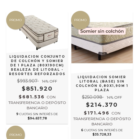
PROMO
PROMO
LIQUIDACION CONJUNTO
DE COLCHÓN Y SOMIER
DE 1 PLAZA (80X190CM)
REALEZA DE LITORAL -
RESORTES REFORZADOS
LIQUIDACION SOMIER
$993.907
14
% OFF
LITORAL (BASE) SIN
COLCHÓN 0,80X1,90M 1
$851.920
PLAZA
$681.536
$250.098
CON
14
% OFF
TRANSFERENCIA O DEPÓSITO
$214.370
BANCARIO
$171.496
CON
9
CUOTAS SIN INTERÉS DE
$94.657,78
TRANSFERENCIA O DEPÓSITO
BANCARIO
6
CUOTAS SIN INTERÉS DE
$35.728,33
PROMO