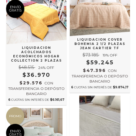
ENVÍO
GRATIS
LIQUIDACION COVER
BOHEMIA 2 1/2 PLAZAS
LIQUIDACION
JEAN CARTIER TF
ACOLCHADOS
$73.185
19
% OFF
ECONÓMICOS HOGAR
COLLECTION 2 PLAZAS
$59.245
$48.515
24
% OFF
$47.396
CON
$36.970
TRANSFERENCIA O DEPÓSITO
BANCARIO
$29.576
CON
6
CUOTAS SIN INTERÉS DE
$9.874,17
TRANSFERENCIA O DEPÓSITO
BANCARIO
6
CUOTAS SIN INTERÉS DE
$6.161,67
PROMO
ENVÍO
GRATIS