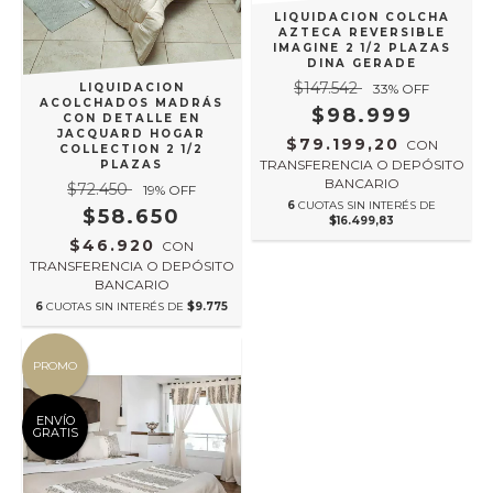
LIQUIDACION COLCHA
AZTECA REVERSIBLE
IMAGINE 2 1/2 PLAZAS
DINA GERADE
$147.542
LIQUIDACION
33
% OFF
ACOLCHADOS MADRÁS
$98.999
CON DETALLE EN
JACQUARD HOGAR
$79.199,20
CON
COLLECTION 2 1/2
TRANSFERENCIA O DEPÓSITO
PLAZAS
BANCARIO
$72.450
19
% OFF
6
CUOTAS SIN INTERÉS DE
$58.650
$16.499,83
$46.920
CON
TRANSFERENCIA O DEPÓSITO
BANCARIO
6
CUOTAS SIN INTERÉS DE
$9.775
PROMO
ENVÍO
GRATIS