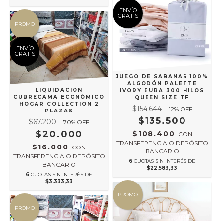
ENVÍO
GRATIS
PROMO
ENVÍO
GRATIS
JUEGO DE SÁBANAS 100%
ALGODÓN PALETTE
LIQUIDACION
IVORY PURA 300 HILOS
CUBRECAMA ECONÓMICO
QUEEN SIZE TF
HOGAR COLLECTION 2
$154.644
12
% OFF
PLAZAS
$135.500
$67.200
70
% OFF
$20.000
$108.400
CON
TRANSFERENCIA O DEPÓSITO
$16.000
CON
BANCARIO
TRANSFERENCIA O DEPÓSITO
6
CUOTAS SIN INTERÉS DE
BANCARIO
$22.583,33
6
CUOTAS SIN INTERÉS DE
$3.333,33
PROMO
PROMO