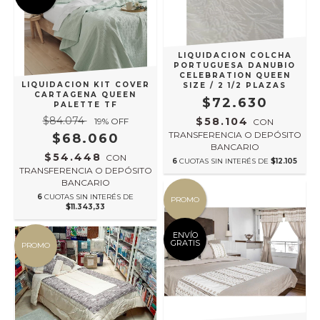
LIQUIDACION COLCHA
PORTUGUESA DANUBIO
CELEBRATION QUEEN
LIQUIDACION KIT COVER
SIZE / 2 1/2 PLAZAS
CARTAGENA QUEEN
$72.630
PALETTE TF
$84.074
$58.104
19
% OFF
CON
TRANSFERENCIA O DEPÓSITO
$68.060
BANCARIO
$54.448
CON
6
CUOTAS SIN INTERÉS DE
$12.105
TRANSFERENCIA O DEPÓSITO
BANCARIO
6
CUOTAS SIN INTERÉS DE
PROMO
$11.343,33
ENVÍO
GRATIS
PROMO