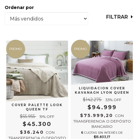
Ordenar por
FILTRAR
PROMO
PROMO
LIQUIDACION COVER
KAVANAGH LYON QUEEN
$142.275
33
% OFF
COVER PALETTE LOOK
$94.999
QUEEN TF
$75.999,20
CON
$55.955
19
% OFF
TRANSFERENCIA O DEPÓSITO
$45.300
BANCARIO
$36.240
CON
6
CUOTAS SIN INTERÉS DE
$15.833,17
TRANSFERENCIA O DEPÓSITO