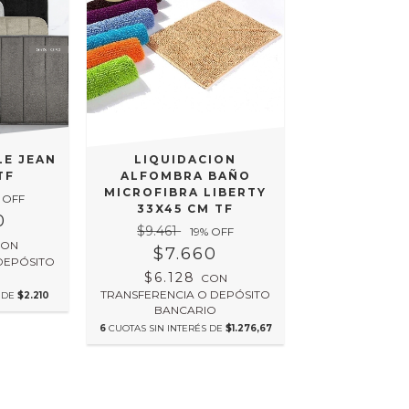
LE JEAN
LIQUIDACION
TF
ALFOMBRA BAÑO
MICROFIBRA LIBERTY
 OFF
33X45 CM TF
0
$9.461
19
% OFF
CON
$7.660
DEPÓSITO
$6.128
O
CON
TRANSFERENCIA O DEPÓSITO
S DE
$2.210
BANCARIO
6
CUOTAS SIN INTERÉS DE
$1.276,67