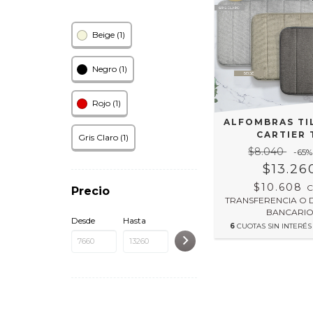
Beige (1)
Negro (1)
Rojo (1)
ALFOMBRAS TI
CARTIER 
Gris Claro (1)
$8.040
-65
%
$13.26
$10.608
Precio
TRANSFERENCIA O 
BANCARI
Desde
Hasta
6
CUOTAS SIN INTERÉ